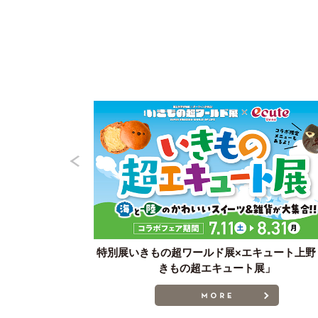
ル・CoCoLo】
特別展いきもの超ワールド展×エキュート上野
利用でJRE
きもの超エキュート展」
ント！
MORE