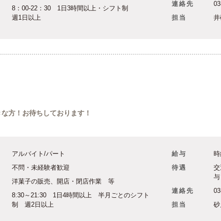
連絡先
03
8：00-22：30 1日3時間以上・シフト制
週1日以上
担当
井
きな方！お待ちしております！
アルバイト/パート
給与
時
不問・未経験者歓迎
待遇
交
与
洋菓子の販売、開店・閉店作業 等
連絡先
03
8:30～21:30 1日4時間以上 半月ごとのシフト
制 週2日以上
担当
砂