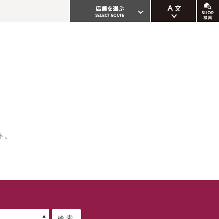
ENGLISH
繁体中文
簡体中文
한국어
ト。