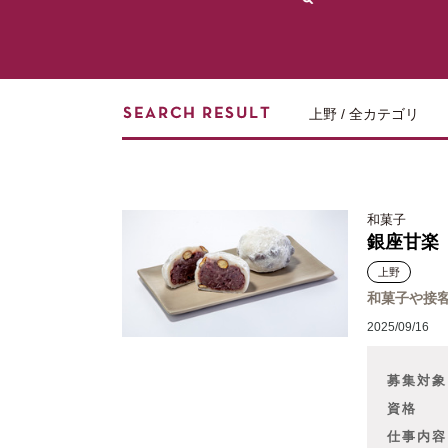
上野 / 全カテゴリ
和菓子
銀座甘楽
上野
和菓子や接
2025/09/16
募集対象
資格
仕事内容