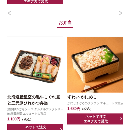
エキナカで受取
お弁当
北海道産星空の黒牛しぐれ煮
ずわい かにめし
と三元豚ひれかつ弁当
かにとまぐろのクラクラ エキュート大宮店
駅
1,680円
1
（税込）
濃厚卵のごちソース タルタルファクトリー
by塚田農場 エキュート大宮店
ネットで注文
1,100円
（税込）
エキナカで受取
ネットで注文