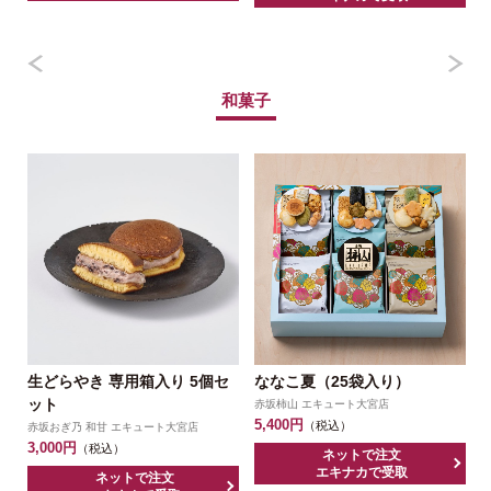
和菓子
生どらやき 専用箱入り 5個セ
ななこ夏（25袋入り）
ット
赤坂柿山 エキュート大宮店
5,400円
3
（税込）
赤坂おぎ乃 和甘 エキュート大宮店
3,000円
（税込）
ネットで注文
エキナカで受取
ネットで注文