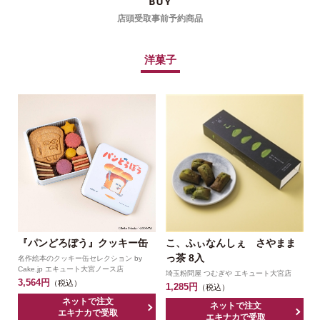
店頭受取事前予約商品
洋菓子
『パンどろぼう』クッキー缶
こ、ふぃなんしぇ さやまま
っ茶 8入
名作絵本のクッキー缶セレクション by
Cake.jp エキュート大宮ノース店
3
埼玉粉問屋 つむぎや エキュート大宮店
3,564円
（税込）
1,285円
（税込）
ネットで注文
ネットで注文
エキナカで受取
エキナカで受取