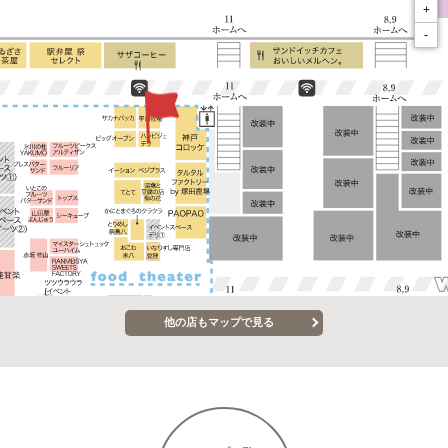
+
-
他の店もマップで見る