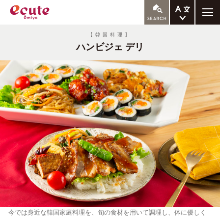
ENGLISH
【韓国料理】
ハンビジェ デリ
繁体中文
簡体中文
한국어
今では身近な韓国家庭料理を、旬の食材を用いて調理し、体に優しく