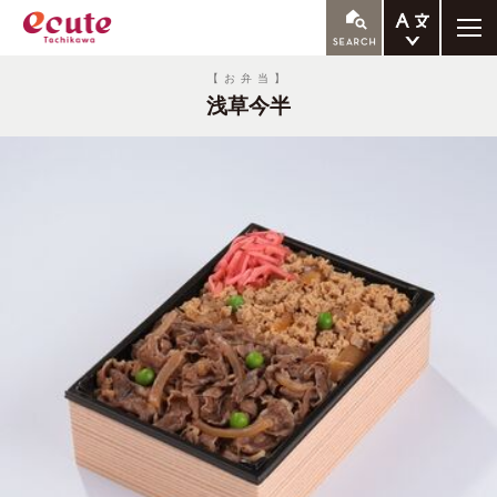
ENGLISH
【お弁当】
浅草今半
繁体中文
簡体中文
한국어