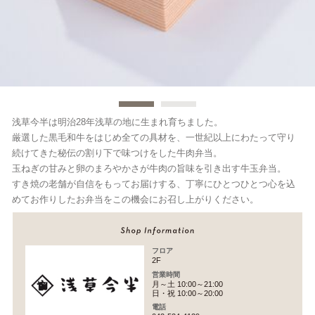
浅草今半は明治28年浅草の地に生まれ育ちました。
厳選した黒毛和牛をはじめ全ての具材を、一世紀以上にわたって守り
続けてきた秘伝の割り下で味つけをした牛肉弁当。
玉ねぎの甘みと卵のまろやかさが牛肉の旨味を引き出す牛玉弁当。
すき焼の老舗が自信をもってお届けする、丁寧にひとつひとつ心を込
めてお作りしたお弁当をこの機会にお召し上がりください。
フロア
2F
営業時間
月～土 10:00～21:00
日・祝 10:00～20:00
電話