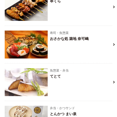
串くら
寿司・魚惣菜
おさかな処 築地 奈可嶋
魚惣菜・弁当
てとて
弁当・かつサンド
とんかつ まい泉