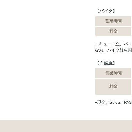
【バイク】
営業時間
料金
エキュート立川バイ
なお、バイク駐車割
【自転車】
営業時間
料金
●現金、Suica、