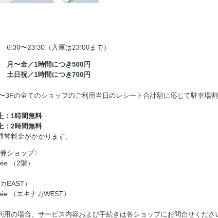
6:30〜23:30（入庫は23:00まで）
月〜金／1時間につき500円
土日祝／1時間につき700円
F〜3Fの全てのショップのご利用当日のレシート合計額に応じて駐車場
以上：1時間無料
以上：2時間無料
通常料金がかかります。
券ショップ〉
trée （2階）
カEAST）
ntrée （エキナカWEST）
利用の場合、サービス内容および手続きは各ショップにお問合せくださ