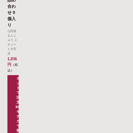
合わ
せ 9
個入
り
山田屋
まんじ
ゅう エ
キュー
ト大宮
店
1,836
円
（税
込）
ネ
ッ
ト
で
注
文
エ
キ
ナ
カ
で
受