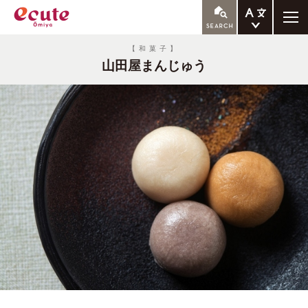
ENGLISH
【和菓子】
山田屋まんじゅう
繁体中文
簡体中文
한국어