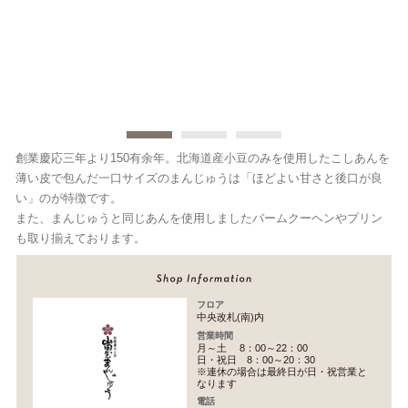
創業慶応三年より150有余年。北海道産小豆のみを使用したこしあんを
薄い皮で包んだ一口サイズのまんじゅうは「ほどよい甘さと後口が良
い」のが特徴です。
また、まんじゅうと同じあんを使用しましたバームクーヘンやプリン
も取り揃えております。
フロア
中央改札(南)内
営業時間
月～土 8：00～22：00
日・祝日 8：00～20：30
※連休の場合は最終日が日・祝営業と
なります
電話