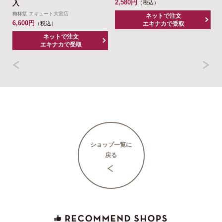
2,580円
1
入
（税込）
梅林堂 エキュート大宮店
ネットで注文
6,600円
エキナカで受取
（税込）
ネットで注文
エキナカで受取
ショップ一覧に
戻る