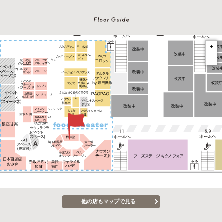
+
-
他の店もマップで見る