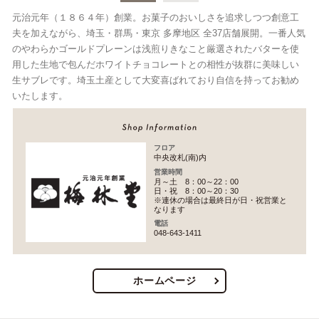
元治元年（１８６４年）創業。お菓子のおいしさを追求しつつ創意工
夫を加えながら、埼玉・群馬・東京 多摩地区 全37店舗展開。一番人気
のやわらかゴールドプレーンは浅煎りきなこと厳選されたバターを使
用した生地で包んだホワイトチョコレートとの相性が抜群に美味しい
生サブレです。埼玉土産として大変喜ばれており自信を持ってお勧め
いたします。
フロア
中央改札(南)内
営業時間
月～土 8：00～22：00
日・祝 8：00～20：30
※連休の場合は最終日が日・祝営業と
なります
電話
048-643-1411
ホームページ