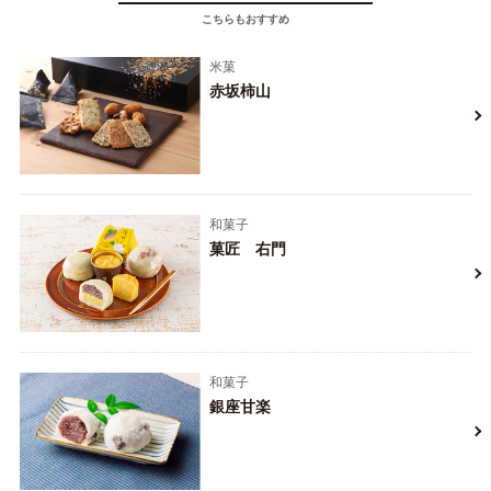
こちらもおすすめ
米菓
赤坂柿山
和菓子
菓匠 右門
和菓子
銀座甘楽