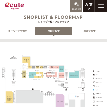
ENGLISH
me
詳細へ
ショップ一覧／フロアマップ
繁体中文
簡体中文
キーワードで探す
地図で探す
写真で探す
한국어