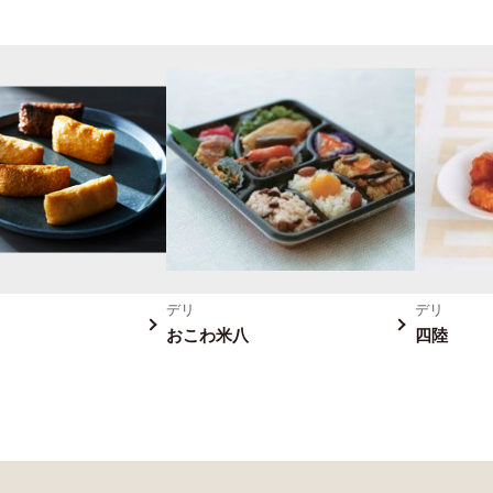
デリ
デリ
おこわ米八
四陸