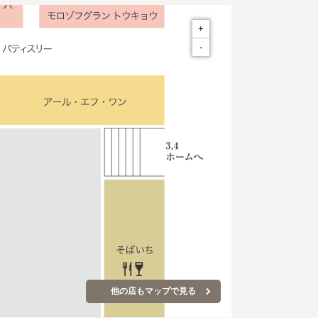
+
-
他の店もマップで見る