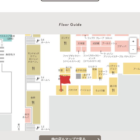
+
-
他の店もマップで見る