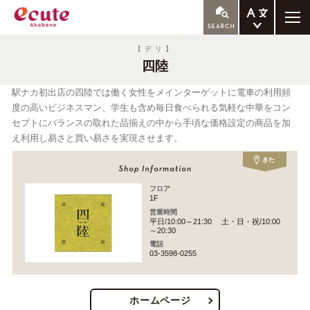
ENGLISH
【デリ】
四陸
繁体中文
簡体中文
駅ナカ初出店の四陸では働く女性をメインターゲットに電車の利用頻
度の高いビジネスマン、学生も含め毎日食べられる気軽な中華をコン
한국어
セプトにバランスの取れた品揃えの中から手頃な価格設定の商品を加
え利用し易さと買い易さを実現させます。
きた
フロア
1F
営業時間
平日/10:00～21:30 土・日・祝/10:00
～20:30
電話
03-3598-0255
ホームページ