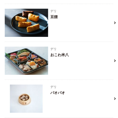
デリ
豆狸
デリ
おこわ米八
デリ
パオパオ