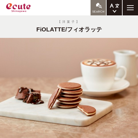
ENGLISH
【洋菓子】
FiOLATTE/フィオラッテ
繁体中文
簡体中文
한국어