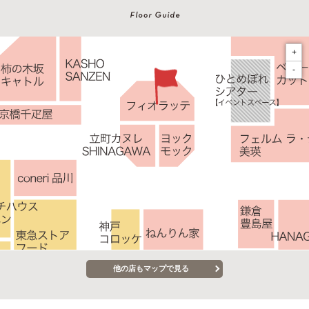
+
-
他の店もマップで見る