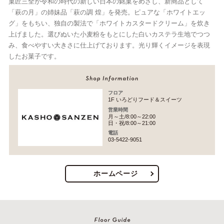
菓匠三全が令和の時代の新しい日本の銘菓をめざし、新商品として
「萩の月」の姉妹品「萩の調 煌」を発売。ピュアな「ホワイトエッ
グ」をもちい、独自の製法で「ホワイトカスタードクリーム」を炊き
上げました。選びぬいた小麦粉をもとにした白いカステラ生地でつつ
み、食べやすい大きさに仕上げております。光り輝くイメージを表現
したお菓子です。
フロア
1F いろどりフード＆スイーツ
営業時間
月～土/8:00～22:00
日・祝/8:00～21:00
電話
03-5422-9051
ホームページ