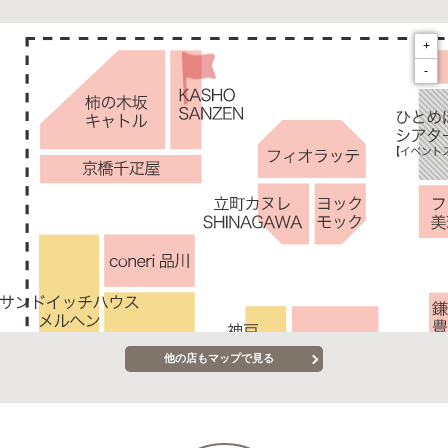
+
-
他の店もマップで見る