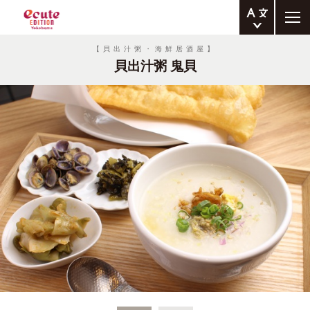
ENGLISH
【貝出汁粥・海鮮居酒屋】
貝出汁粥 鬼貝
繁体中文
簡体中文
한국어