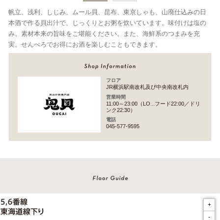
帆立、浅利、しじみ、ムール貝、昆布、東京しゃも、山廃仕込みの日
本酒で作る貝出汁で、じっくりとお粥を炊いています。味付けは塩の
み。素材本来の旨味をご堪能ください。また、海鮮系のつまみを充
実。せんべろでお得にお酒を楽しむこともできます。
フロア
JR横浜駅南改札及び中央南改札内
営業時間
11:00～23:00（LO...フード22:00／ドリ
ンク22:30）
電話
045-577-9595
+
-