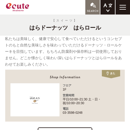
ENGLISH
【スイーツ】
はらドーナッツ はらロール
繁体中文
簡体中文
私たちは美味しく、健康で安心して食べていただけるというコンセプ
トのもと自然な美味しさを味わっていただけるドーナッツ・ロールケ
한국어
ーキを目指しています。もちろん防腐剤や保存料は一切使用しており
ません。どこか懐かしく味わい深いはらドーナッツとはらロールをあ
わせてお楽しみください。
きた
フロア
1F
営業時間
平日/10:00~21:30 土・日・
祝/10:00~20:30
電話
03-3598-0248