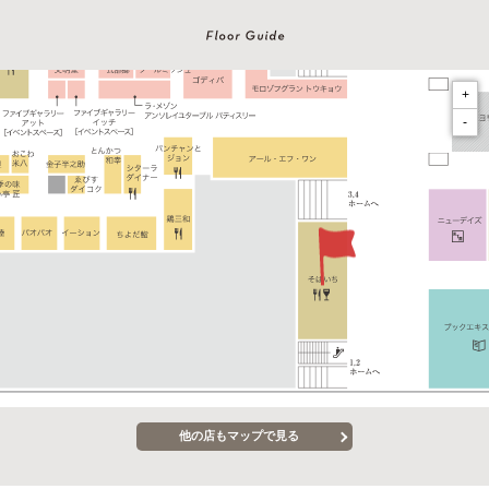
+
-
他の店もマップで見る