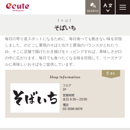
ENGLISH
【そば】
そばいち
繁体中文
簡体中文
毎日の寄り道スポットになるために、毎日食べても飽きない味を目指
しました。のどごし重視のそばと出汁と醤油のバランスがとれたつ
한국어
ゆ、そこに店舗で揚げたかき揚げをトッピングすれば、美味しさが口
の中に広がります。毎日でも食べたくなる味を目指して、リーズナブ
ルに美味しいおそばをご提供しています。
きた
フロア
1F
営業時間
全日 6:30～23:00
電話
03-3598-6878