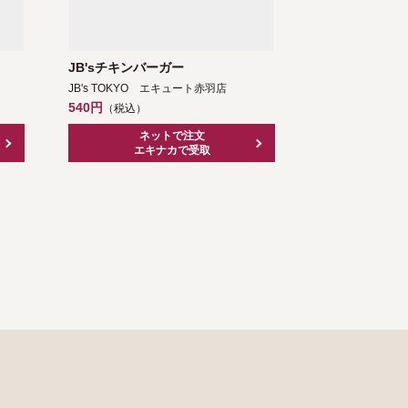
JB'sチキンバーガー
100%アップ
JB's TOKYO エキュート赤羽店
JB's TOKYO
540円
260円
（税込）
（税込）
ネットで注文
ネ
エキナカで受取
エキ