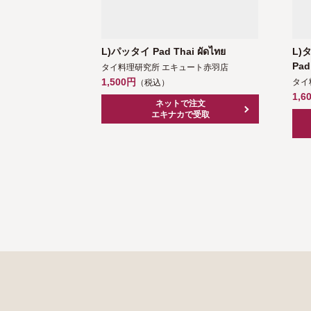
ガー★ポテトセ
L)パッタイ Pad Thai ผัดไทย
L)
Pad
タイ料理研究所 エキュート赤羽店
1,500円
ート赤羽店
タイ
（税込）
1,6
ネットで注文
エキナカで受取
注文
で受取