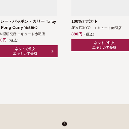
タレー・パッポン・カリー Talay
100%アボカド
 Pong Curry ทะเลผง
JB's TOKYO エキュート赤羽店
890円
料理研究所 エキュート赤羽店
（税込）
00円
（税込）
ネットで注文
エキナカで受取
ネットで注文
エキナカで受取